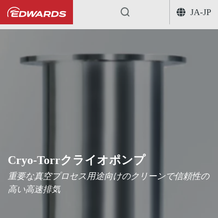
JA-JP
...
クライオポンプ
Cryo-Torrク
Cryo-Torrクライオポンプ
重要な真空プロセス用途向けのクリーンで信頼性の
高い高速排気