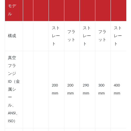
モデ
ル
スト
スト
スト
フラ
フラ
構成
レー
レー
レー
ット
ット
ト
ト
ト
真空
フラ
ンジ
ID（金
200
200
290
300
400
属シ
mm
mm
mm
mm
mm
ー
ル、
ANSI、
ISO）