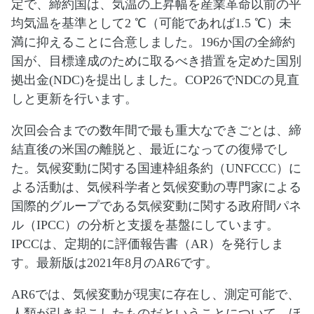
定で、締約国は、気温の上昇幅を産業革命以前の平
均気温を基準として2 ℃（可能であれば1.5 ℃）未
満に抑えることに合意しました。196か国の全締約
国が、目標達成のために取るべき措置を定めた国別
拠出金(NDC)を提出しました。COP26でNDCの見直
しと更新を行います。
次回会合までの数年間で最も重大なできごとは、締
結直後の米国の離脱と、最近になっての復帰でし
た。気候変動に関する国連枠組条約（UNFCCC）に
よる活動は、気候科学者と気候変動の専門家による
国際的グループである気候変動に関する政府間パネ
ル（IPCC）の分析と支援を基盤にしています。
IPCCは、定期的に評価報告書（AR）を発行しま
す。最新版は2021年8月のAR6です。
AR6では、気候変動が現実に存在し、測定可能で、
人類が引き起こしたものだということについて、ほ