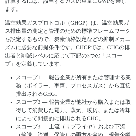
計算するには、該当するガスの重量にGWPを乗じ
ます。
温室効果ガスプロトコル（GHGP）は、温室効果ガ
ス排出量の測定と管理のための標準フレームワーク
を設定するもので、炭素価格設定などの抑制メカニ
ズムに必要な前提条件です。GHGPでは、GHGの排
出者と削減レベルに応じて下記の3つの「スコー
プ」を定義しています。
スコープ1 — 報告企業が所有または管理する業
務（ボイラー、車両、プロセスガス）から直接
排出されるGHG。
スコープ2 — 報告企業が他社から購入または取
得して消費した電力、蒸気、暖房、または冷却
によって間接的に排出されるGHG。
スコープ3 — 上流（サプライヤ）および下流
（輸送、流通、保管）の両方を含め、報告企業