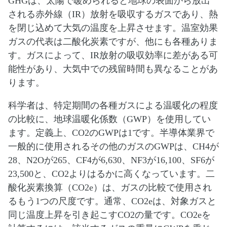
GHGは、太陽で暖められると地球の表面から放出
される赤外線（IR）放射を吸収するガスであり、熱
を閉じ込めて大気の温度を上昇させます。温室効果
ガスの代表は二酸化炭素ですが、他にも各種ありま
す。ガスによって、IR放射の吸収効率に差がある可
能性があり、大気中での残留時間も異なることがあ
ります。
科学者は、特定期間の各種ガスによる温暖化の程度
の比較に、地球温暖化係数（GWP）を使用してい
ます。定義上、CO2のGWPは1です。半導体業界で
一般的に使用されるその他のガスのGWPは、CH4が
28、N2Oが265、CF4が6,630、NF3が16,100、SF6が
23,500と、CO2よりはるかに高くなっています。二
酸化炭素換算（CO2e）は、ガスの比較で使用され
るもう1つの尺度です。通常、CO2eは、対象ガスと
同じ温度上昇を引き起こすCO2の量です。CO2eを