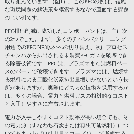
取り組んでいます （図1）。このPFCの例は、複雑
な環境問題の解決策を模索するなかで直面する課題
のよい例です。
PFC排出削減に成功したコンポーネントは、主に次
の2つでした。まず、多くのチャンバクリーニング
用途でのPFC NF3以外への切り替え、次にプロセス
チャンバから排出される未消費PFCガスを破壊でき
る除害技術です。PFCは、プラズマまたは燃料ベー
スのバーナで破壊できます。プラズマには、燃焼す
る燃料による二酸化炭素排出量増加がないという長
所がありますが、実際にどちらの技術を採用するか
は、多くの場合、電力と燃料ガスの相対的なコスト
と入手しやすさに左右されます。
電力が入手しやすくコスト効率が高い場合でも、そ
の電力源（すなわち石炭または再生可能燃料）につ
いてもネットゼロ排出量スコープ2として考慮する