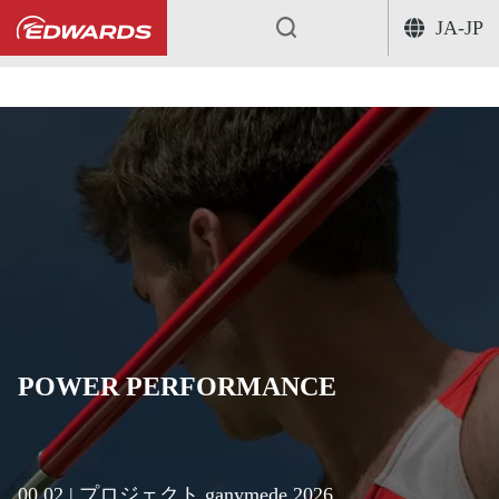
JA-JP
...
POWER PERFORMANCE
00.02 | プロジェクト ganymede 2026