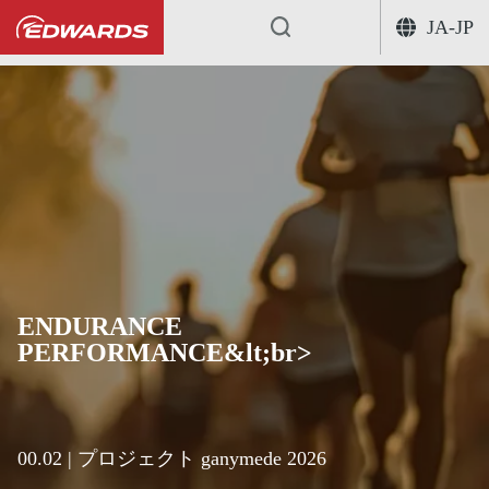
JA-JP
...
ENDURANCE
PERFORMANCE&lt;br>
00.02 | プロジェクト ganymede 2026