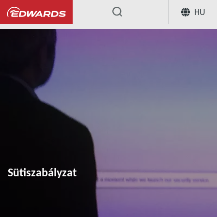
HU
...
Sütiszabályzat