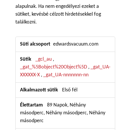
alapulnak. Ha nem engedélyezi ezeket a
sütiket, kevésbé célzott hirdetésekkel fog
találkozni.
Célzási
edwardsvacuum.com
sütik
_gcl_au
,
_gat_%5Bobject%20Object%5D
_gat_UA-
,
XXXXXX-X
_gat_UA-nnnnnnn-nn
,
Első fél
89 Napok, Néhány
másodperc, Néhány másodperc, Néhány
másodperc