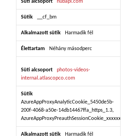
hubapi.com
__cf_bm
Harmadik fél
Néhány másodperc
photos-videos-
internal.atlascopco.com
AzureAppProxyAnalyticCookie_5450de5b-
200f-4068-a50e-14db14467ffa_https_1.3,
AzureAppProxyPreauthSessionCookie_xxxxxxxx
Harmadik fél