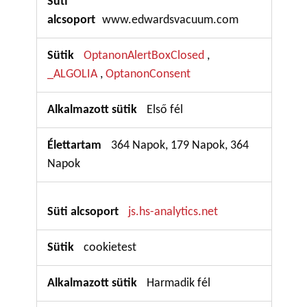
szükséges
www.edwardsvacuum.com
sütik
OptanonAlertBoxClosed
,
_ALGOLIA
OptanonConsent
,
Első fél
364 Napok, 179 Napok, 364
Napok
js.hs-analytics.net
cookietest
Harmadik fél