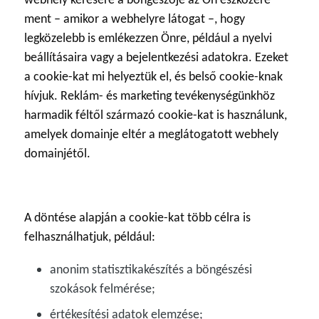
webhely kérésére a böngészője az Ön eszközére
ment – amikor a webhelyre látogat –, hogy
legközelebb is emlékezzen Önre, például a nyelvi
beállításaira vagy a bejelentkezési adatokra. Ezeket
a cookie-kat mi helyeztük el, és belső cookie-knak
hívjuk. Reklám- és marketing tevékenységünkhöz
harmadik féltől származó cookie-kat is használunk,
amelyek domainje eltér a meglátogatott webhely
domainjétől.
A döntése alapján a cookie-kat több célra is
felhasználhatjuk, például:
anonim statisztikakészítés a böngészési
szokások felmérése;
értékesítési adatok elemzése;