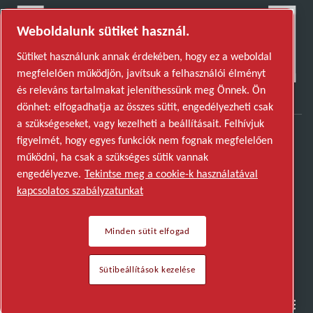
Weboldalunk sütiket használ.
Sütiket használunk annak érdekében, hogy ez a weboldal
megfelelően működjön, javítsuk a felhasználói élményt
és releváns tartalmakat jeleníthessünk meg Önnek. Ön
dönhet: elfogadhatja az összes sütit, engedélyezheti csak
a szükségeseket, vagy kezelheti a beállításait. Felhívjuk
figyelmét, hogy egyes funkciók nem fognak megfelelően
Fedezze fel, hogyan teszi lehetővé az Atlas Copco
működni, ha csak a szükséges sütik vannak
Group a jövőt átalakító technológiát.
engedélyezve.
Tekintse meg a cookie-k használatával
Látogasson el az Atlas Copco Group weboldalára
kapcsolatos szabályzatunkat
Az Atlas Copco Group része
Minden sütit elfogad
© 2026 Copyright. All rights reserved.
Sütibeállítások kezelése
Sütibeállítások kezelése
Semiconductor
General Industries
Talk to us
Join us