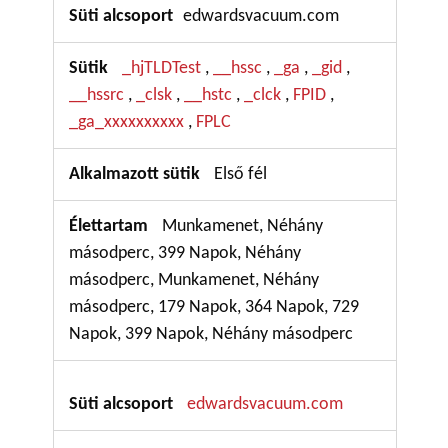
edwardsvacuum.com
_hjTLDTest
__hssc
_ga
_gid
,
,
,
,
__hssrc
_clsk
__hstc
_clck
FPID
,
,
,
,
,
_ga_xxxxxxxxxx
FPLC
,
Első fél
Munkamenet, Néhány
másodperc, 399 Napok, Néhány
másodperc, Munkamenet, Néhány
másodperc, 179 Napok, 364 Napok, 729
Napok, 399 Napok, Néhány másodperc
edwardsvacuum.com