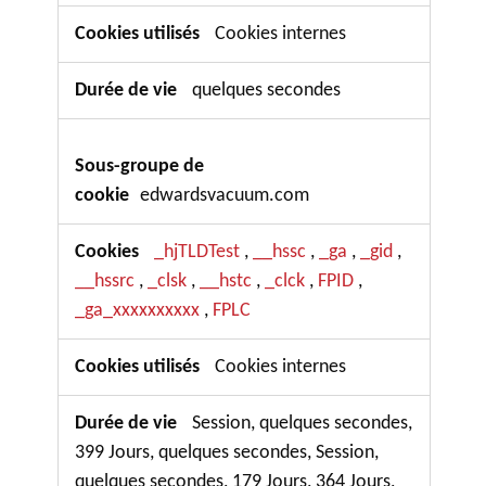
Cookies internes
quelques secondes
edwardsvacuum.com
_hjTLDTest
__hssc
_ga
_gid
,
,
,
,
__hssrc
_clsk
__hstc
_clck
FPID
,
,
,
,
,
_ga_xxxxxxxxxx
FPLC
,
Cookies internes
Session, quelques secondes,
399 Jours, quelques secondes, Session,
quelques secondes, 179 Jours, 364 Jours,