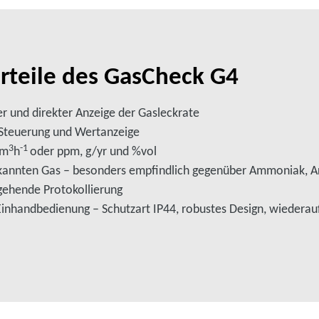
rteile des GasCheck G4
r und direkter Anzeige der Gasleckrate
r Steuerung und Wertanzeige
3
-1
/m
h
oder ppm, g/yr und %vol
ekannten Gas – besonders empfindlich gegenüber Ammoniak, A
gehende Protokollierung
inhandbedienung – Schutzart IP44, robustes Design, wiederauf