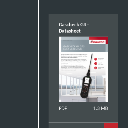
Gascheck G4 -
Datasheet
PDF
1.3 MB