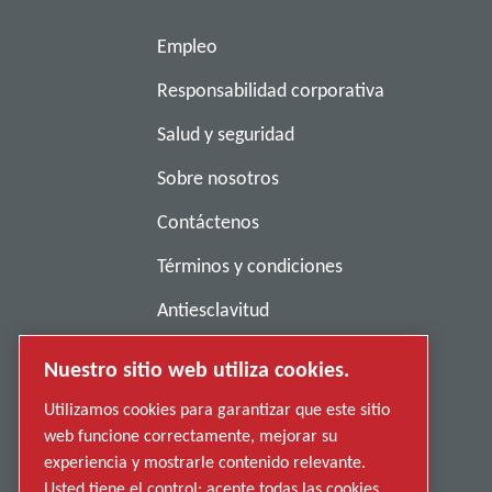
Empleo
Responsabilidad corporativa
Salud y seguridad
Sobre nosotros
Contáctenos
Términos y condiciones
Antiesclavitud
Política de privacidad
Nuestro sitio web utiliza cookies.
Denunciar una conducta indebida
Utilizamos cookies para garantizar que este sitio
web funcione correctamente, mejorar su
Proveedores
experiencia y mostrarle contenido relevante.
Accesibilidad
Usted tiene el control: acepte todas las cookies,