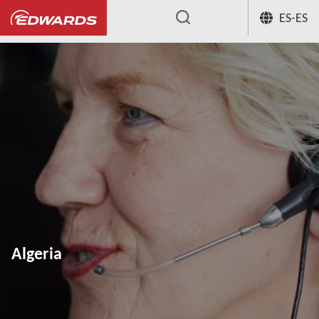
ES-ES
...
Algeria