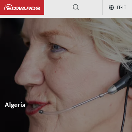
IT-IT
...
Algeria