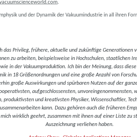
vacuumscienceworld.com
.
uumphysik und der Dynamik der Vakuumindustrie in all ihren Fo
ich das Privileg, frühere, aktuelle und zukünftige Generatione
hnen zu arbeiten, beispielsweise in Hochschulen, staatlichen I
ie in der Vakuumproduktion. Ich bin der Meinung, dass diese 
amik in 18 Größenordnungen und eine große Anzahl von Forsch
iterhin große Auswirkungen und spürbaren Nutzen auf der ganz
 kooperativsten, aufgeschlossensten, unvoreingenommensten, wi
ten, produktivsten und kreativsten Physiker, Wissenschaftler, T
usammenarbeiten kann. Dazu gehören auch die früheren Empfä
e mich wirklich geehrt, zusammen mit ihnen auf einer Liste zu s
Auszeichnung verliehen haben.