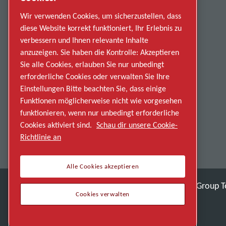
Datenschutzerklärung
Wir verwenden Cookies, um sicherzustellen, dass
diese Website korrekt funktioniert, Ihr Erlebnis zu
Fehlverhalten melden
verbessern und Ihnen relevante Inhalte
anzuzeigen. Sie haben die Kontrolle: Akzeptieren
Lieferanten
Sie alle Cookies, erlauben Sie nur unbedingt
Barrierefreiheit
erforderliche Cookies oder verwalten Sie Ihre
Einstellungen Bitte beachten Sie, dass einige
Funktionen möglicherweise nicht wie vorgesehen
funktionieren, wenn nur unbedingt erforderliche
Cookies aktiviert sind.
Schau dir unsere Cookie-
Richtlinie an
Alle Cookies akzeptieren
Entdecken Sie, wie die Atlas Copco Group T
Cookies verwalten
Teil der Atlas Copco Group