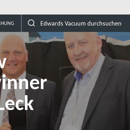
Dr. Andrew Chew Gewinner der Harry Leck Memorial Meda
Edwards Vacuum durchsuchen
SCHUNG
w
inner
Leck