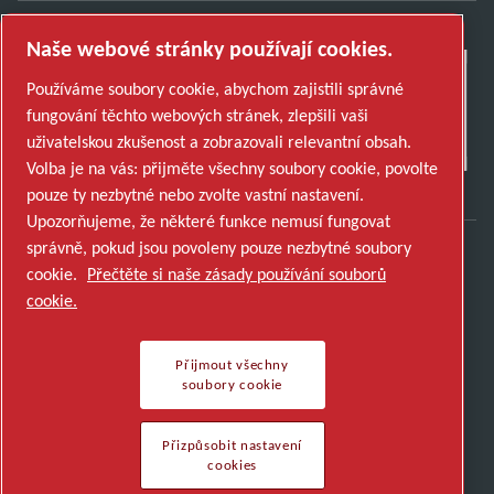
Naše webové stránky používají cookies.
Používáme soubory cookie, abychom zajistili správné
fungování těchto webových stránek, zlepšili vaši
uživatelskou zkušenost a zobrazovali relevantní obsah.
Volba je na vás: přijměte všechny soubory cookie, povolte
pouze ty nezbytné nebo zvolte vastní nastavení.
Upozorňujeme, že některé funkce nemusí fungovat
správně, pokud jsou povoleny pouze nezbytné soubory
cookie.
Přečtěte si naše zásady používání souborů
Objevte, jak skupina Atlas Copco Group
cookie.
podporuje technologie, které tvoří budoucnost.
Navštivte webové stránky Atlas Copco Group
Přijmout všechny
Součást Atlas Copco Group
soubory cookie
© 2026 Copyright. All rights reserved.
Přizpůsobit nastavení cookies
Přizpůsobit nastavení
cookies