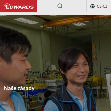
CS-CZ
...
Naše zásady