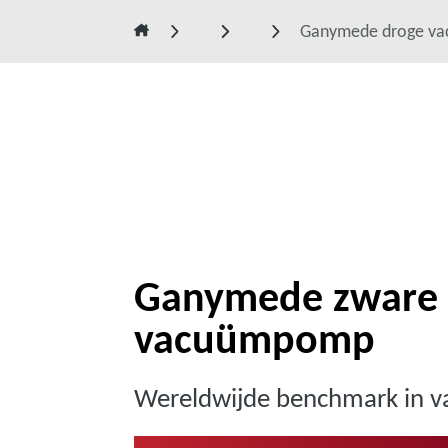
Ganymede droge v
Ganymede zware 
vacuümpomp
Wereldwijde benchmark in 