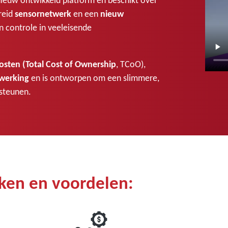
reid
sensornetwerk
en een
nieuw
 controle in veeleisende
osten (Total Cost of Ownership
, TCoO),
 werking
en is ontworpen om een slimmere,
rsteunen.
ken en voordelen: