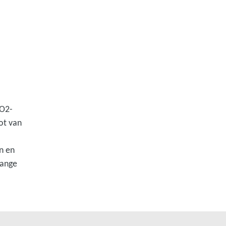
CO2-
ot van
en en
lange