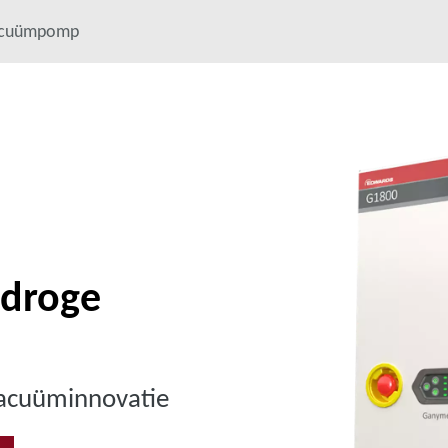
acuümpomp
droge
vacuüminnovatie