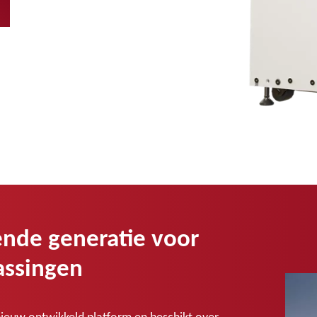
ende generatie voor
assingen
ieuw ontwikkeld platform en beschikt over