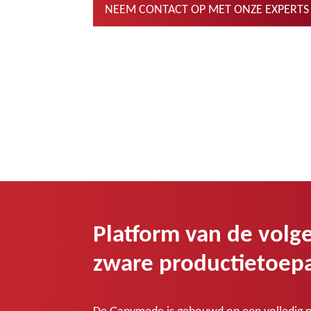
NEEM CONTACT OP MET ONZE EXPERTS
Platform van de volg
zware productietoep
De Ganymede is gebouwd op een volledig n