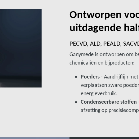
Ontworpen voo
uitdagende hal
PECVD, ALD, PEALD, SACVD
Ganymede is ontworpen om bes
chemicaliën en bijproducten:​
Poeders
- Aandrijflijn m
verplaatsen zware poeder
energieverbruik.​
Condenseerbare stoffen
afzetting op precisiecom