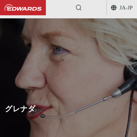
JA-JP
...
グレナダ