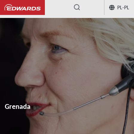
PL-PL
...
Grenada