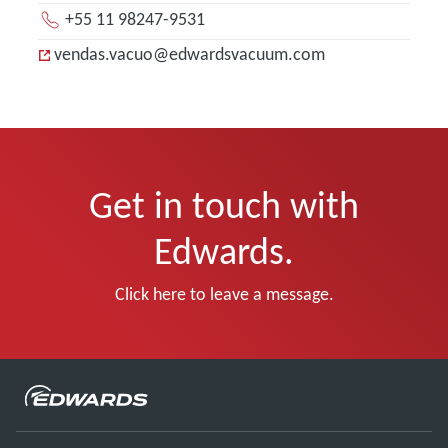
+55 11 98247-9531
vendas.vacuo@edwardsvacuum.com
Get in touch with
Edwards.
Click here to leave a message.