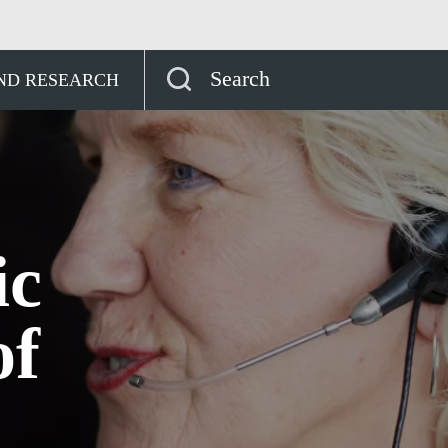
Democratic Republic of Congo
Search
AND RESEARCH
ic
of