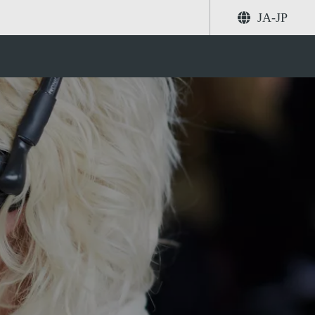
JA-JP
共有する
検索