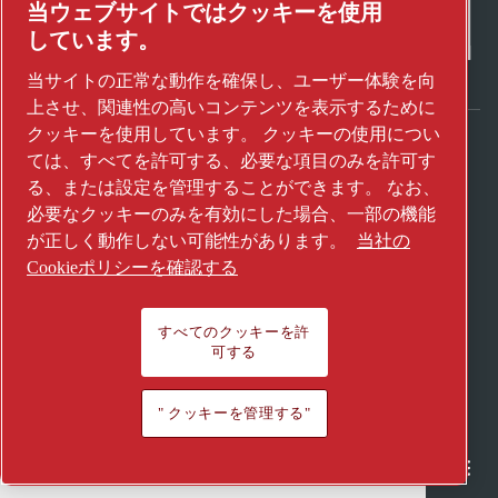
当ウェブサイトではクッキーを使用
しています。
当サイトの正常な動作を確保し、ユーザー体験を向
上させ、関連性の高いコンテンツを表示するために
クッキーを使用しています。 クッキーの使用につい
ては、すべてを許可する、必要な項目のみを許可す
アトラスコプコグループが未来を変えるテク
る、または設定を管理することができます。 なお、
ノロジーをどのように実現しているかご覧く
必要なクッキーのみを有効にした場合、一部の機能
ださい。
が正しく動作しない可能性があります。
当社の
アトラスコプコグループのウェブサイトをご
Cookieポリシーを確認する
覧ください。
アトラスコプコグループの一員
すべてのクッキーを許
可する
© 2026 Copyright. All rights reserved.
" クッキーを管理する"
" クッキーを管理する"
Semiconductor
General Industries
Talk to us
Join us