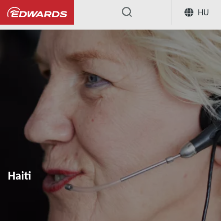
HU
...
Haiti