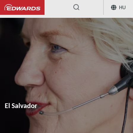
HU
...
El Salvador