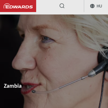
HU
...
Zambia