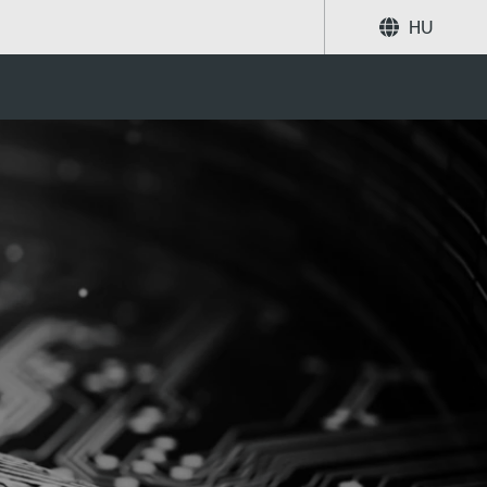
HU
Megosztás
Keresés