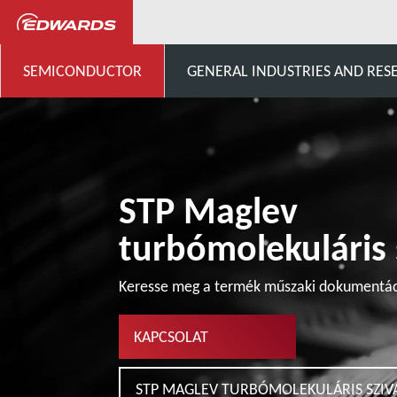
...
STP Pumps Specific Cust
SEMICONDUCTOR
GENERAL INDUSTRIES AND RES
STP Maglev
turbómolekuláris 
Keresse meg a termék műszaki dokumentác
KAPCSOLAT
STP MAGLEV TURBÓMOLEKULÁRIS SZIV