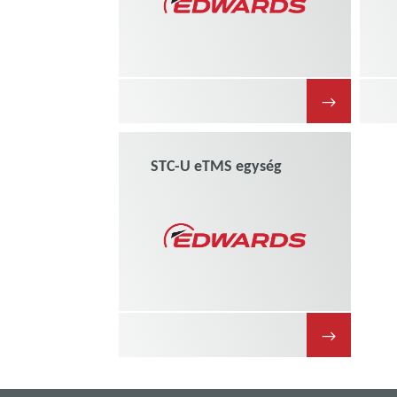
→
STC-U eTMS egység
→