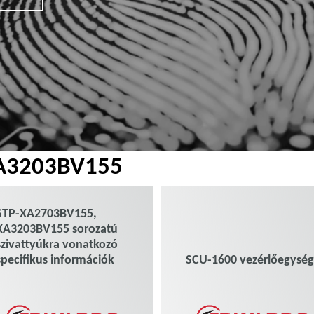
A3203BV155
STP-XA2703BV155,
XA3203BV155 sorozatú
szivattyúkra vonatkozó
specifikus információk
SCU-1600 vezérlőegysé