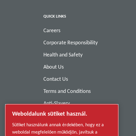
QUICK LINKS
Careers
Corporate Responsibility
Health and Safety
About Us
Contact Us
Terms and Conditions
Anti-Slavery
Weboldalunk sütiket használ.
Privacy Policy
Sütiket használunk annak érdekében, hogy ez a
Report Misconduct
weboldal megfelelően működjön, javítsuk a