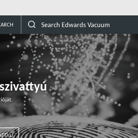
omer
STP-XA2703BV155/XA3203BV155
Search Edwards Vacuum
EARCH
szivattyú
ióját.
ATTYÚ