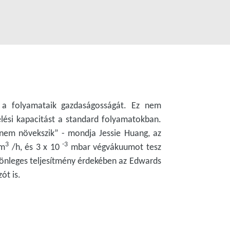
k a folyamataik gazdaságosságát. Ez nem
melési kapacitást a standard folyamatokban.
 nem növekszik” - mondja Jessie Huang, az
3
-3
 m
/h, és 3 x 10
mbar végvákuumot tesz
lönleges teljesítmény érdekében az Edwards
ót is.