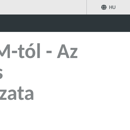
HU
vattyúk új sorozata
Megosztás
Keresés
tól - Az
s
zata