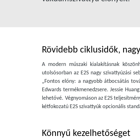
Rövidebb ciklusidők, nag
A modern műszaki kialakításnak köszönh
utolsósorban az E2S nagy szivattyúzási seb
„Fontos előny: a nagyobb átbocsátás tová
Edwards termékmenedzsere. Jessie Huang 
lehetővé. Végnyomáson az E2S teljesítmény
kétfokozatú E2S szivattyúk opcionális stan
Könnyű kezelhetőséget