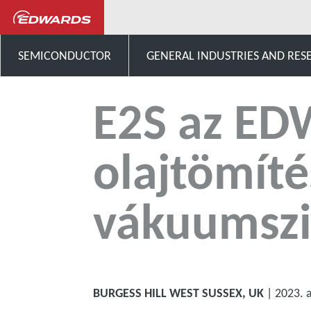
News and Events
E2S az ED
SEMICONDUCTOR
GENERAL INDUSTRIES AND RES
VÁLLALATI INFORMÁCIÓK
E2S az ED
olajtömíté
vákuumszi
BURGESS HILL WEST SUSSEX, UK
| 2023. 