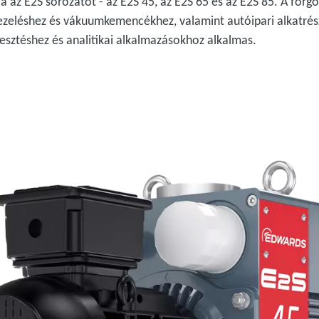
 az E2S sorozatot - az E2S 45, az E2S 65 és az E2S 85. A forg
ezeléshez és vákuumkemencékhez, valamint autóipari alkatrész
esztéshez és analitikai alkalmazásokhoz alkalmas.