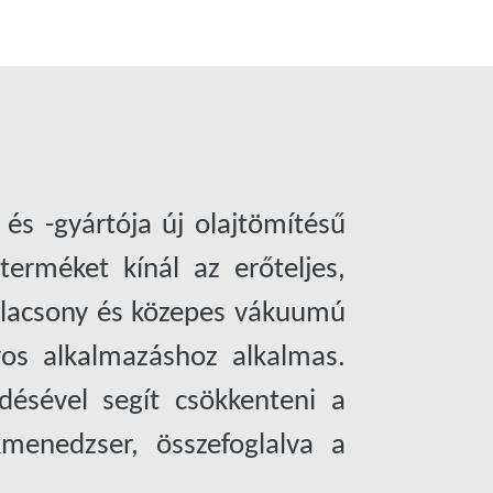
és -gyártója új olajtömítésű
terméket kínál az erőteljes,
 alacsony és közepes vákuumú
yos alkalmazáshoz alkalmas.
désével segít csökkenteni a
menedzser, összefoglalva a