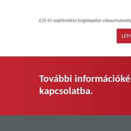
E2S 45 olajtömítésű forgólapátos vákuumszivatt
LÉP
További információké
kapcsolatba.