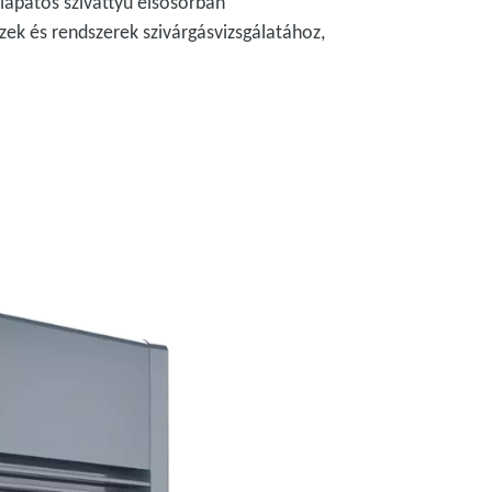
ólapátos szivattyú elsősorban
ek és rendszerek szivárgásvizsgálatához,