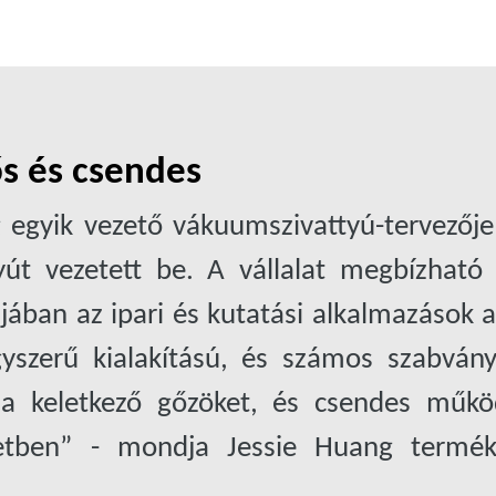
ős és csendes
egyik vezető vákuumszivattyú-tervezője 
út vezetett be. A vállalat megbízható 
jában az ipari és kutatási alkalmazások
yszerű kialakítású, és számos szabván
i a keletkező gőzöket, és csendes műkö
etben” - mondja Jessie Huang termék