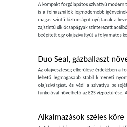
A kompakt forgólapátos szivattyú modern tec
is a felhasználók legmodernebb igényeinek
magas szintű biztonságot nyújtanak a keze
zajszintű siklócsapágyak szinterezett acélb
beépített egy olajszivattyút a folyamatos
Duo Seal, gázballaszt növe
Az olajveszteség elkerülése érdekében a f
lehető legmagasabb stabil kimeneti nyom
olajszivárgást, és védi a szivattyú belse
funkcióval növelhető az E2S vízgőztűrése. 
Alkalmazások széles köre