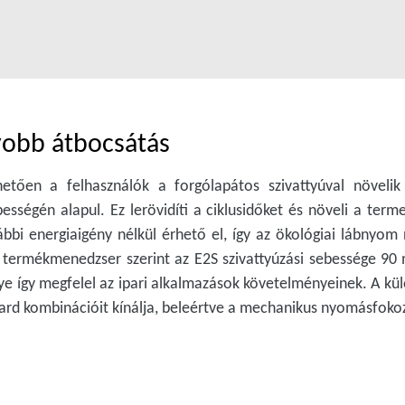
yobb átbocsátás
etően a felhasználók a forgólapátos szivattyúval növeli
ességén alapul. Ez lerövidíti a ciklusidőket és növeli a ter
bbi energiaigény nélkül érhető el, így az ökológiai lábnyom
termékmenedzser szerint az E2S szivattyúzási sebessége 90
e így megfelel az ipari alkalmazások követelményeinek. A kü
dard kombinációit kínálja, beleértve a mechanikus nyomásfokoz