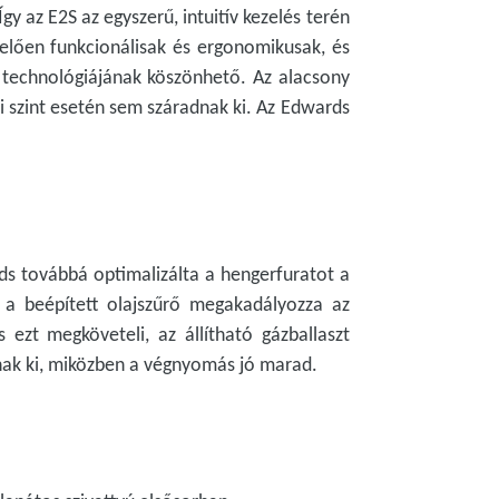
y az E2S az egyszerű, intuitív kezelés terén
lelően funkcionálisak és ergonomikusak, és
a technológiájának köszönhető. Az alacsony
si szint esetén sem száradnak ki. Az Edwards
rds továbbá optimalizálta a hengerfuratot a
 a beépített olajszűrő megakadályozza az
 ezt megköveteli, az állítható gázballaszt
úznak ki, miközben a végnyomás jó marad.