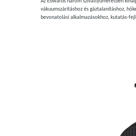
Az Edwards három szivattyúméretben kínálja
vákuumszárításhoz és gáztalanításhoz, hők
bevonatolási alkalmazásokhoz, kutatás-fejl