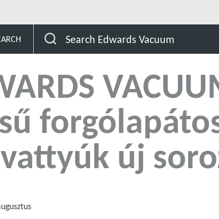
WARDS VACUUM-tól - Az olajtömítésű forgólapátos vákuumszi
Search Edwards Vacuum
EARCH
WARDS VACUUM-
sű forgólapáto
vattyúk új soro
augusztus