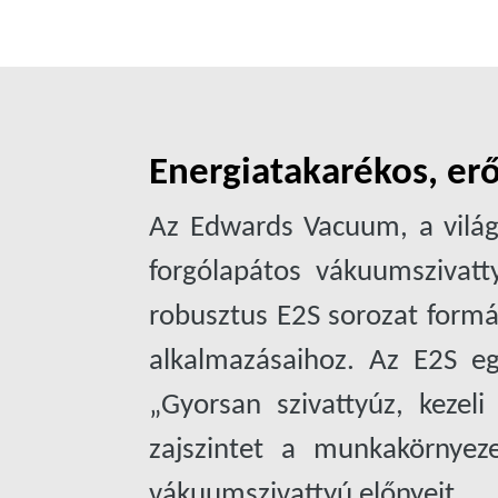
Energiatakarékos, er
Az Edwards Vacuum, a világ 
forgólapátos vákuumszivatty
robusztus E2S sorozat formá
alkalmazásaihoz. Az E2S eg
„Gyorsan szivattyúz, kezel
zajszintet a munkakörnyez
vákuumszivattyú előnyeit.