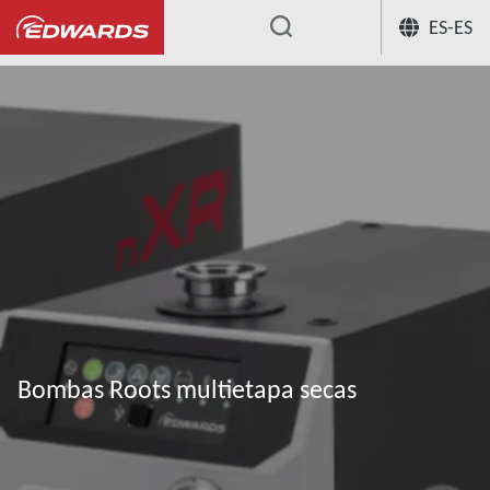
ES-ES
...
Bombas Roots multietapa secas