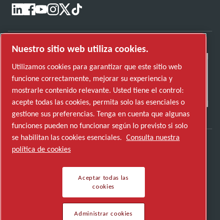
Nuestro sitio web utiliza cookies.
Utilizamos cookies para garantizar que este sitio web
funcione correctamente, mejorar su experiencia y
mostrarle contenido relevante. Usted tiene el control:
acepte todas las cookies, permita solo las esenciales o
gestione sus preferencias. Tenga en cuenta que algunas
funciones pueden no funcionar según lo previsto si solo
se habilitan las cookies esenciales.
Consulta nuestra
política de cookies
Descubre cómo Atlas Copco Group impulsa la
tecnología que transforma el futuro.
Aceptar todas las
Visita la web de Atlas Copco Group
cookies
Parte de Atlas Copco Group
Administrar cookies
© 2026 Copyright. Todos los derechos reservados.