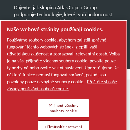
Objevte, jak skupina Atlas Copco Group
podporuje technologie, které tvoří budoucnost.
Navštivte webové stránky Atlas Copco Group
Naše webové stránky používají cookies.
Součást Atlas Copco Group
Používáme soubory cookie, abychom zajistili správné
© 2026 Copyright. All rights reserved.
fungování těchto webových stránek, zlepšili vaši
Přizpůsobit nastavení cookies
uživatelskou zkušenost a zobrazovali relevantní obsah. Volba
je na vás: přijměte všechny soubory cookie, povolte pouze
ty nezbytné nebo zvolte vastní nastavení. Upozorňujeme, že
některé funkce nemusí fungovat správně, pokud jsou
povoleny pouze nezbytné soubory cookie.
Přečtěte si naše
zásady používání souborů cookie.
Přijmout všechny
soubory cookie
Přizpůsobit nastavení