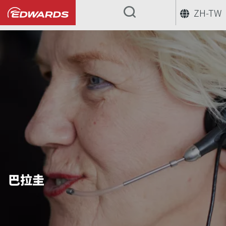
ZH-TW
...
巴拉圭