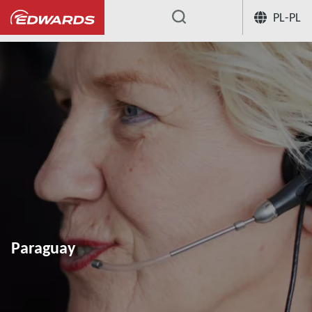
PL-PL
...
Paraguay