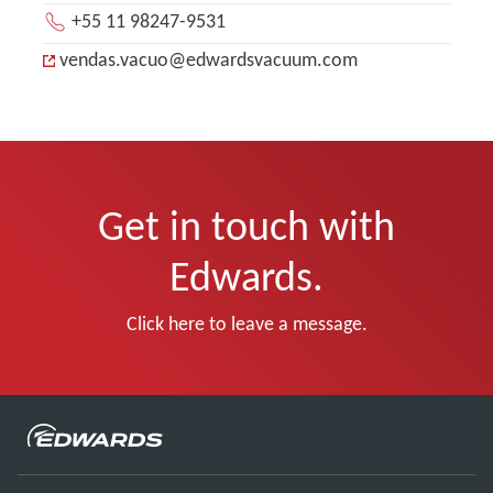
+55 11 98247-9531
vendas.vacuo@edwardsvacuum.com
Get in touch with
Edwards.
Click here to leave a message.