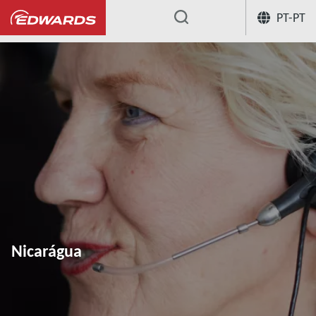
PT-PT
...
Nicarágua