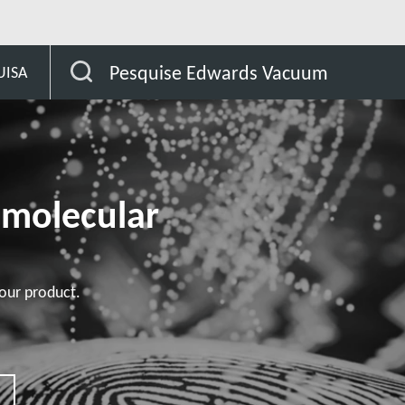
omer
STP-XA4503 series
Pesquise Edwards Vacuum
UISA
omolecular
our product.