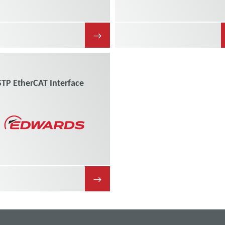
→
STP EtherCAT Interface
→