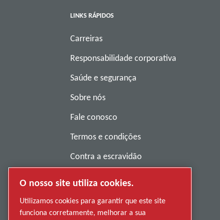
LINKS RÁPIDOS
Carreiras
Responsabilidade corporativa
Saúde e segurança
Sobre nós
Fale conosco
Termos e condições
Contra a escravidão
Política de privacidade
O nosso site utiliza cookies.
Denunciar má conduta
Utilizamos cookies para garantir que este site
funciona corretamente, melhorar a sua
Fornecedores