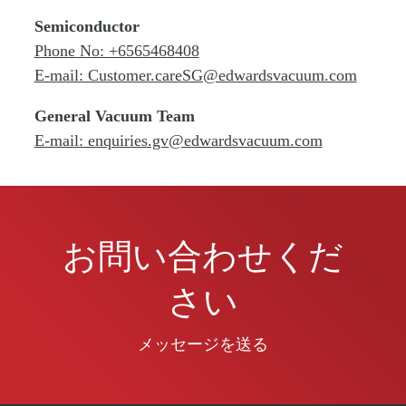
Semiconductor
Phone No: +6565468408
E-mail: Customer.careSG@edwardsvacuum.com
General Vacuum Team
E-mail: enquiries.gv@edwardsvacuum.com
お問い合わせくだ
さい
メッセージを送る