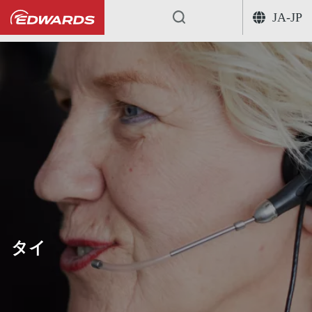
JA-JP
...
タイ