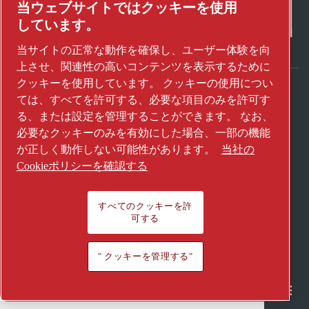
当ウェブサイトではクッキーを使用
しています。
当サイトの正常な動作を確保し、ユーザー体験を向
上させ、関連性の高いコンテンツを表示するために
クッキーを使用しています。 クッキーの使用につい
ては、すべてを許可する、必要な項目のみを許可す
アトラスコプコグループが未来を変えるテク
る、または設定を管理することができます。 なお、
ノロジーをどのように実現しているかご覧く
必要なクッキーのみを有効にした場合、一部の機能
ださい。
が正しく動作しない可能性があります。
当社の
アトラスコプコグループのウェブサイトをご
Cookieポリシーを確認する
覧ください。
アトラスコプコグループの一員
すべてのクッキーを許
可する
© 2026 Copyright. All rights reserved.
" クッキーを管理する"
" クッキーを管理する"
Semiconductor
General Industries
Talk to us
Join us