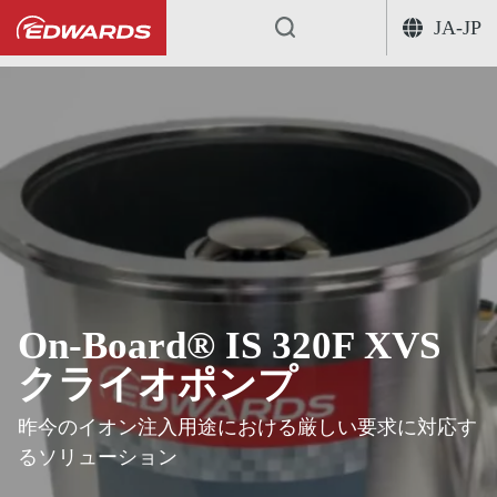
JA-JP
...
クライオポンプ
On-Board I
On-Board® IS 320F XVS
クライオポンプ
昨今のイオン注入用途における厳しい要求に対応す
るソリューション