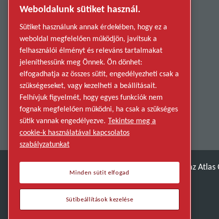
Weboldalunk sütiket használ.
Privacy Policy
Sütiket használunk annak érdekében, hogy ez a
Report Misconduct
weboldal megfelelően működjön, javítsuk a
Suppliers
felhasználói élményt és releváns tartalmakat
jeleníthessünk meg Önnek. Ön dönhet:
Accessibility
elfogadhatja az összes sütit, engedélyezheti csak a
szükségeseket, vagy kezelheti a beállításait.
Felhívjuk figyelmét, hogy egyes funkciók nem
fognak megfelelően működni, ha csak a szükséges
sütik vannak engedélyezve.
Tekintse meg a
cookie-k használatával kapcsolatos
szabályzatunkat
Fedezze fel, hogyan teszi lehetővé az Atlas
Minden sütit elfogad
Az Atlas Copco Group része
Sütibeállítások kezelése