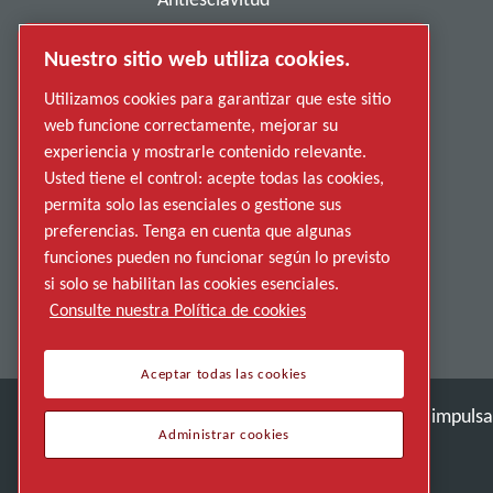
Política de privacidad
Nuestro sitio web utiliza cookies.
Denunciar una conducta indebida
Utilizamos cookies para garantizar que este sitio
web funcione correctamente, mejorar su
Proveedores
experiencia y mostrarle contenido relevante.
Accesibilidad
Usted tiene el control: acepte todas las cookies,
permita solo las esenciales o gestione sus
preferencias. Tenga en cuenta que algunas
funciones pueden no funcionar según lo previsto
si solo se habilitan las cookies esenciales.
Consulte nuestra Política de cookies
Aceptar todas las cookies
Descubre cómo Atlas Copco Group impulsa l
Administrar cookies
Parte de Atlas Copco Group