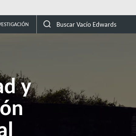
ales
Continuidad y recuperación empresarial
Buscar Vacío Edwards
VESTIGACIÓN
ad y
ión
al