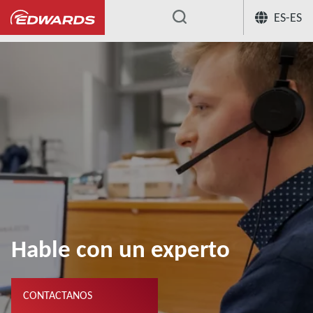
ES-ES
...
Hable con un experto
CONTACTANOS