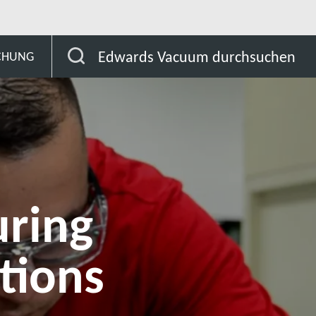
eld
Experienced hires
Manufacturing and Operat
Edwards Vacuum durchsuchen
SCHUNG
ring
tions