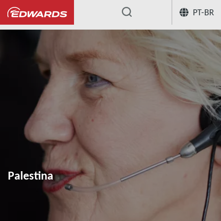
PT-BR
...
Palestina