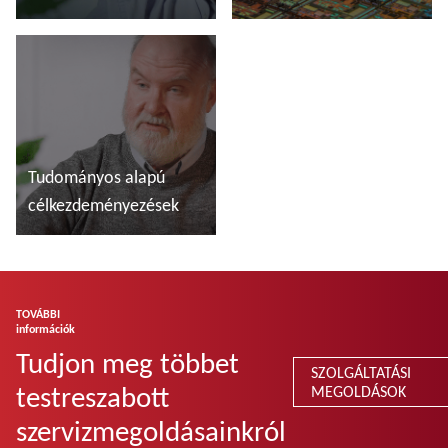
További tudnivalók
További tudnivalók
Tudományos alapú
célkezdeményezések
További tudnivalók
TOVÁBBI
információk
Tudjon meg többet
SZOLGÁLTATÁSI
testreszabott
MEGOLDÁSOK
szervizmegoldásainkról