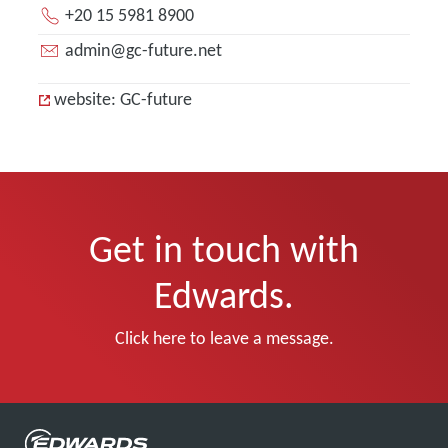
+20 15 5981 8900
admin@gc-future.net
website: GC-future
Get in touch with
Edwards.
Click here to leave a message.