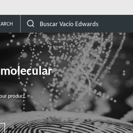
bas STP
STP-iXA3306 series
Buscar Vacío Edwards
EARCH
omolecular
our product.