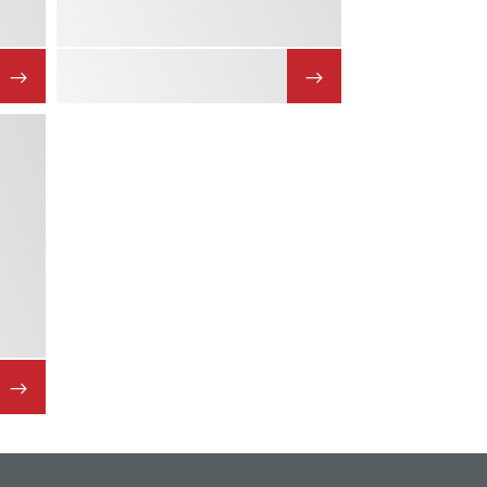
→
→
→