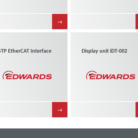
→
STP EtherCAT Interface
Display unit iDT-002
→