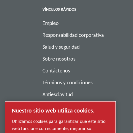
VÍNCULOS RÁPIDOS
Empleo
Responsabilidad corporativa
Salud y seguridad
Sobre nosotros
Contáctenos
Términos y condiciones
Antiesclavitud
Política de privacidad
Nuestro sitio web utiliza cookies.
Denunciar una conducta indebida
Utilizamos cookies para garantizar que este sitio
web funcione correctamente, mejorar su
Proveedores