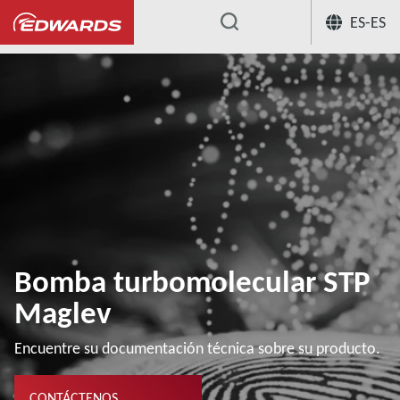
ES-ES
...
Bomba turbomolecular STP
Maglev
Encuentre su documentación técnica sobre su producto.
CONTÁCTENOS