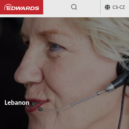
CS-CZ
...
Lebanon