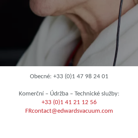
Obecné: +33 (0)1 47 98 24 01
Komerční – Údržba – Technické služby:
+
33 (0)1 41 21 12 56
FRcontact@edwardsvacuum.com