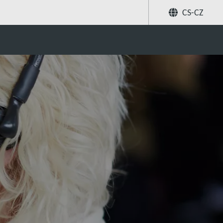
CS-CZ
Sdílet
Hledat