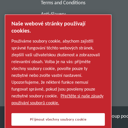
Terms and Conditions
Anti-Slavery
Naše webové stránky používají
Privacy Policy
cookies.
Report Misconduct
Používáme soubory cookie, abychom zajistili
Suppliers
správné fungování těchto webových stránek,
zlepšili vaši uživatelskou zkušenost a zobrazovali
Accessibility
relevantní obsah. Volba je na vás: přijměte
všechny soubory cookie, povolte pouze ty
nezbytné nebo zvolte vastní nastavení.
Upozorňujeme, že některé funkce nemusí
fungovat správně, pokud jsou povoleny pouze
nezbytné soubory cookie.
Přečtěte si naše zásady
používání souborů cookie.
Objevte, jak skupina Atlas Copco Group pod
Přijmout všechny soubory cookie