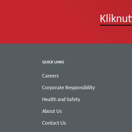
Kliknu
QUICK LINKS
Careers
Corporate Responsibility
Health and Safety
About Us
Contact Us