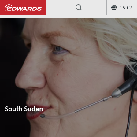
CS-CZ
...
South Sudan