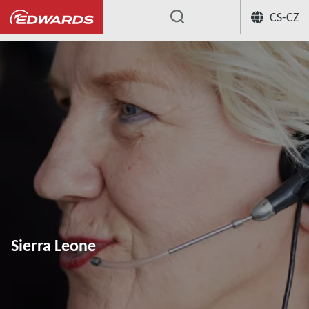
CS-CZ
...
Sierra Leone