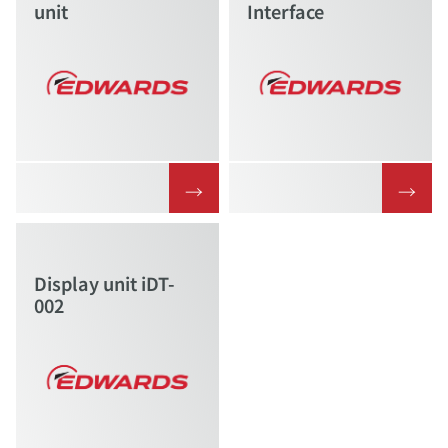
unit
Interface
→
→
Display unit iDT-
002