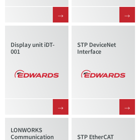
→
→
Display unit iDT-
STP DeviceNet
001
Interface
→
→
LONWORKS
Communication
STP EtherCAT