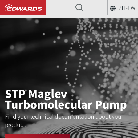
ZH-TW
...
STP Maglev
Turbomolecular Pump
Find your technical documentation about your
product.