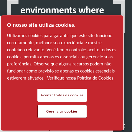
O nosso site utiliza cookies.
Utilizamos cookies para garantir que este site funcione
corretamente, melhore sua experiência e mostre
conteúdo relevante. Você tem o controle: aceite todos os
cookies, permita apenas os essenciais ou gerencie suas
Descubra como o Atlas Copco Group permite
preferências. Observe que alguns recursos podem não
uma tecnologia que transforma o futuro.
funcionar como previsto se apenas os cookies essenciais
Visite o website do Atlas Copco Group
estiverem ativados.
Verifique nossa Política de Cookies
Parte do Atlas Copco Group
Aceitar todos os cookies
© 2026 Copyright. All rights reserved.
Gerenciar cookies
Gerenciar cookies
Semicondutores
Indústrias em geral
Fale conosco
Junte-se a nós