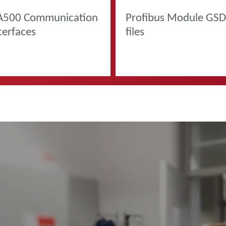
A500 Communication
Profibus Module GS
terfaces
files