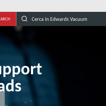
I nostri prodotti
Product Support and Downloads
Cerca in Edwards Vacuum
EARCH
upport
ads