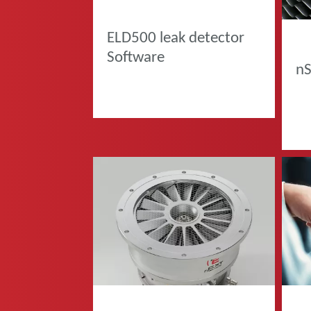
PRODOTTI
PRO
ELD500 leak detector
Software
nS
PRODOTTI
PRO