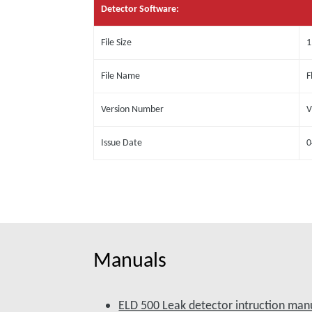
Detector Software:
File Size
1
File Name
F
Version Number
V
Issue Date
0
Manuals
ELD 500 Leak detector intruction man