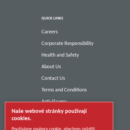
QUICK LINKS
Careers
Corporate Responsibility
Health and Safety
About Us
Contact Us
Terms and Conditions
Anti-Slavery
Naše webové stránky používají
Privacy Policy
cookies.
Report Misconduct
Používáme soubory cookie, abychom zajistili