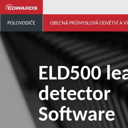
Všeobecný průmysl, výzkum a vývo
POLOVODIČE
OBECNÁ PRŮMYSLOVÁ ODVĚTVÍ A V
ELD500 le
detector
Software