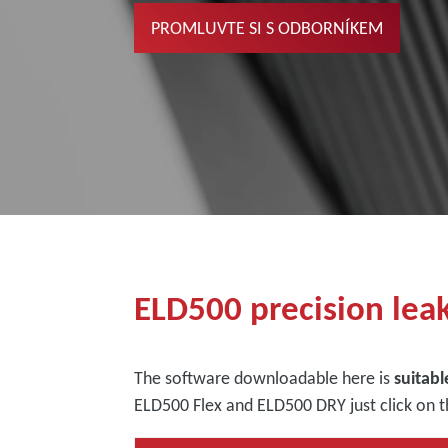
PROMLUVTE SI S ODBORNÍKEM
ELD500 precision lea
The software downloadable here is
suitab
ELD500 Flex and ELD500 DRY just click on the