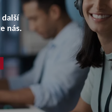
 další
e nás.