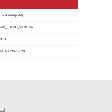
,025k (unzipped)
lash_ELD500_V3.31.bin
3.31
4 December 2020
ual