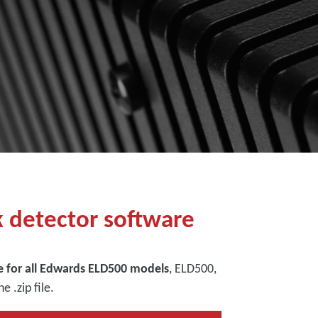
k detector software
le for all Edwards ELD500 models
, ELD500,
 .zip file.