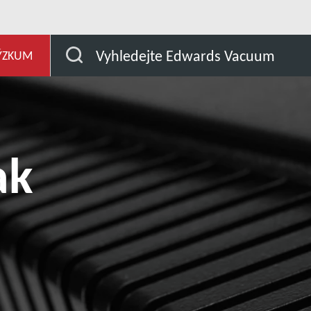
j
Naše produkty
Product Support and Download
Vyhledejte Edwards Vacuum
ÝZKUM
ak