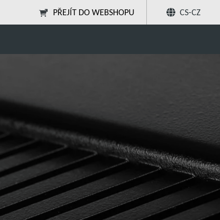
PŘEJÍT DO WEBSHOPU
CS-CZ
s
ELD500 leak detector
Sdílet
Hledat