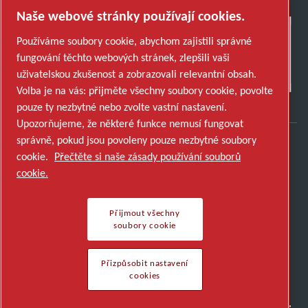
Naše webové stránky používají cookies.
Používáme soubory cookie, abychom zajistili správné
fungování těchto webových stránek, zlepšili vaši
uživatelskou zkušenost a zobrazovali relevantní obsah.
Volba je na vás: přijměte všechny soubory cookie, povolte
pouze ty nezbytné nebo zvolte vastní nastavení.
Upozorňujeme, že některé funkce nemusí fungovat
správně, pokud jsou povoleny pouze nezbytné soubory
cookie.
Přečtěte si naše zásady používání souborů
Objevte, jak skupina Atlas Copco Group
cookie.
podporuje technologie, které tvoří budoucnost.
Navštivte webové stránky Atlas Copco Group
Přijmout všechny
Součást Atlas Copco Group
soubory cookie
© 2026 Copyright. All rights reserved.
Přizpůsobit nastavení cookies
Přizpůsobit nastavení
cookies