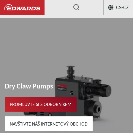
CS-CZ
...
Dry Claw Pumps
PROMLUVTE SI S ODBORNÍKEM
NAVŠTIVTE NÁŠ INTERNETOVÝ OBCHOD