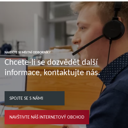
Další informace
Další informace
NAJDĚTE SI MÍSTNÍ ODBORNÍKY
Chcete-li se dozvědět další
informace, kontaktujte nás.
SPOJTE SE S NÁMI
NAVŠTIVTE NÁŠ INTERNETOVÝ OBCHOD