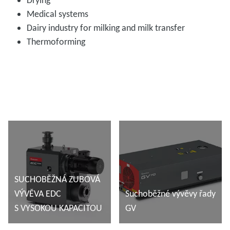
Drying
Medical systems
Dairy industry for milking and milk transfer
Thermoforming
SUCHOBĚŽNÁ ZUBOVÁ
VÝVĚVA EDC
Suchoběžné vývěvy řady
S VYSOKOU KAPACITOU
GV