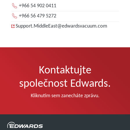
+966 54 902 0411
+966 56 479 5272
Support.MiddleEast@edwardsvacuum.com
Kontaktujte
společnost Edwards.
Kliknutím sem zanecháte zprávu.