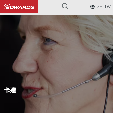
ZH-TW
...
卡達